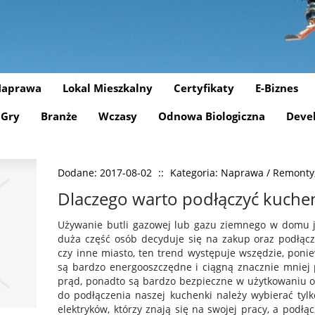
aprawa
Lokal Mieszkalny
Certyfikaty
E-Biznes
Gry
Branże
Wczasy
Odnowa Biologiczna
Deve
Dodane: 2017-08-02
::
Kategoria: Naprawa / Remonty, 
Dlaczego warto podłączyć kuche
Używanie butli gazowej lub gazu ziemnego w domu je
duża część osób decyduje się na zakup oraz podłącz
czy inne miasto, ten trend występuje wszędzie, poni
są bardzo energooszczędne i ciągną znacznie mniej
prąd, ponadto są bardzo bezpieczne w użytkowaniu o
do podłączenia naszej kuchenki należy wybierać tylko
elektryków, którzy znają się na swojej pracy, a podłą