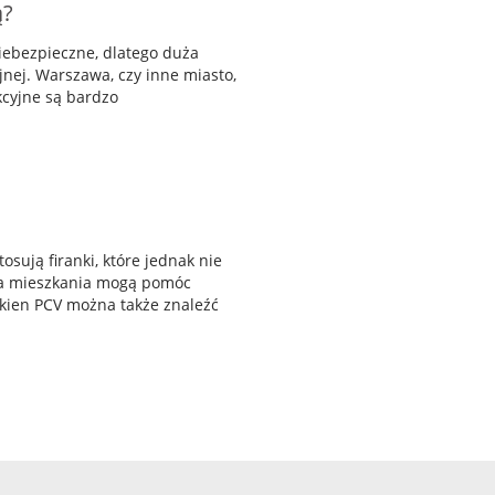
ą?
iebezpieczne, dlatego duża
jnej. Warszawa, czy inne miasto,
kcyjne są bardzo
sują firanki, które jednak nie
nia mieszkania mogą pomóc
okien PCV można także znaleźć