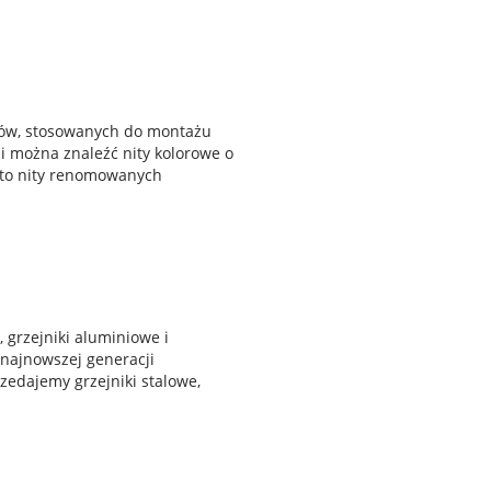
itów, stosowanych do montażu
ni można znaleźć nity kolorowe o
ą to nity renomowanych
 grzejniki aluminiowe i
 najnowszej generacji
edajemy grzejniki stalowe,