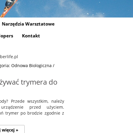
Narzędzia Warsztatowe
lopers
Kontakt
goria: Odnowa Biologiczna /
żywać trymera do
dy? Przede wszystkim, należy
urządzenie przed użyciem.
suń trymer po brodzie zgodnie z
j więcej »