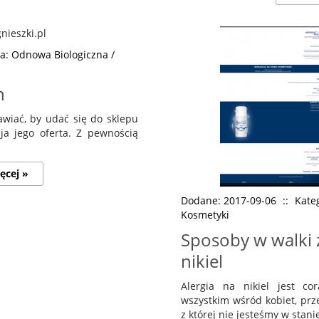
a: Odnowa Biologiczna /
h
wiać, by udać się do sklepu
aja jego oferta. Z pewnością
ęcej »
Dodane: 2017-09-06
::
Kate
Kosmetyki
Sposoby w walki 
nikiel
Alergia na nikiel jest co
wszystkim wśród kobiet, prze
z której nie jesteśmy w stani