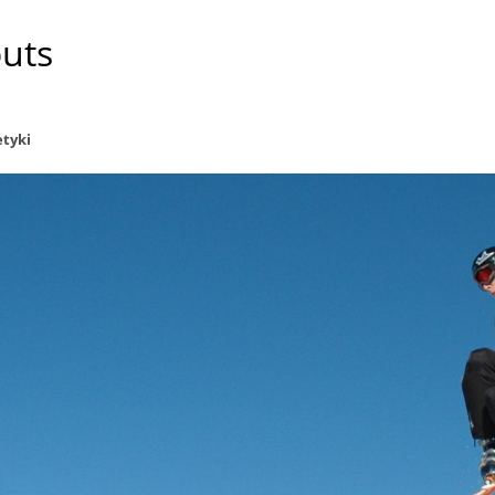
outs
tyki