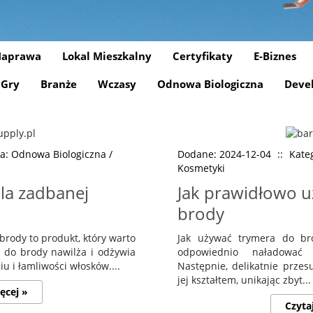
aprawa
Lokal Mieszkalny
Certyfikaty
E-Biznes
Gry
Branże
Wczasy
Odnowa Biologiczna
Deve
a: Odnowa Biologiczna /
Dodane: 2024-12-04
::
Kate
Kosmetyki
la zadbanej
Jak prawidłowo u
brody
rody to produkt, który warto
Jak używać trymera do bro
 do brody nawilża i odżywia
odpowiednio naładować 
u i łamliwości włosków....
Następnie, delikatnie prze
jej kształtem, unikając zbyt...
ęcej »
Czyta