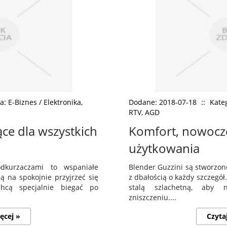
a: E-Biznes / Elektronika,
Dodane: 2018-07-18
::
Kateg
RTV, AGD
ce dla wszystkich
Komfort, nowocz
użytkowania
dkurzaczami to wspaniałe
Blender Guzzini są stworzone
ą na spokojnie przyjrzeć się
z dbałością o każdy szczegó
hcą specjalnie biegać po
stalą szlachetną, aby 
zniszczeniu....
ęcej »
Czyta