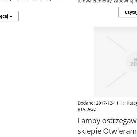
te dwa elementy, zapewnią n
Czyta
ęcej »
Dodane: 2017-12-11
::
Kateg
RTV, AGD
Lampy ostrzegaw
sklepie Otwieram