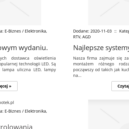
a: E-Biznes / Elektronika,
Dodane: 2020-11-03
::
Kateg
RTV, AGD
owym wydaniu.
Najlepsze syste
ch dostawca oświetlenia
Nasza firma zajmuje się z
pularnej technologii LED. Są
montażem różnego rodz
ak lampa uliczna LED, lampy
począwszy od takich jak kuc
na...
ęcej »
Czyta
a: E-Biznes / Elektronika,
trolowania