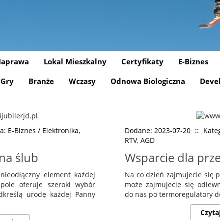
aprawa
Lokal Mieszkalny
Certyfikaty
E-Biznes
Gry
Branże
Wczasy
Odnowa Biologiczna
Deve
a: E-Biznes / Elektronika,
Dodane: 2023-07-20
::
Kateg
RTV, AGD
na ślub
Wsparcie dla prz
 nieodłączny element każdej
Na co dzień zajmujecie się 
Opole oferuje szeroki wybór
może zajmujecie się odlew
odkreślą urodę każdej Panny
do nas po termoregulatory d
Czyta