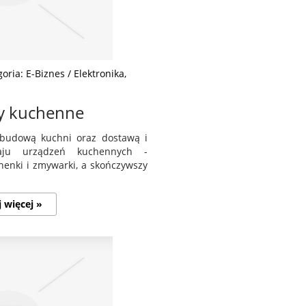
oria: E-Biznes / Elektronika,
my kuchenne
abudową kuchni oraz dostawą i
aju urządzeń kuchennych -
henki i zmywarki, a skończywszy
j więcej »