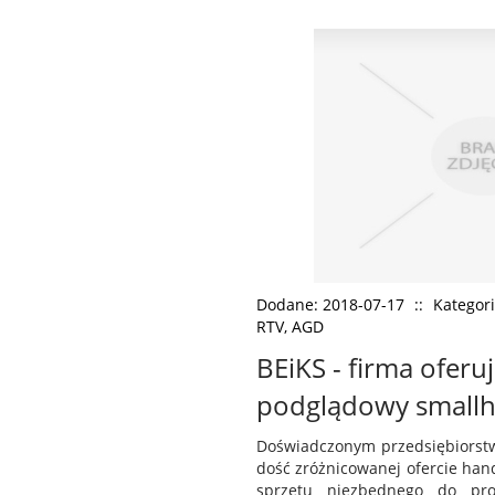
Dodane: 2018-07-17
::
Kategori
RTV, AGD
BEiKS - firma oferu
podglądowy small
Doświadczonym przedsiębiorstwe
dość zróżnicowanej ofercie han
sprzętu niezbędnego do pro