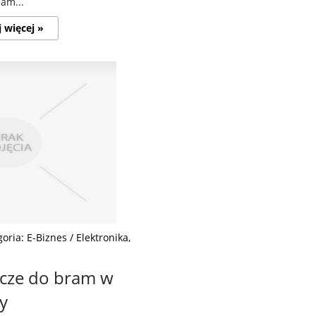
am...
j więcej »
oria: E-Biznes / Elektronika,
cze do bram w
y