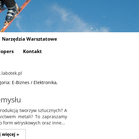
Narzędzia Warsztatowe
lopers
Kontakt
oria: E-Biznes / Elektronika,
emysłu
produkcją tworzyw sztucznych? A
nictwem metali? To zapraszamy
o form wtryskowych oraz inne...
j więcej »