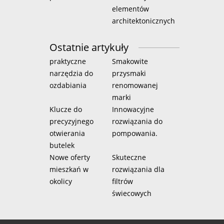
elementów
architektonicznych
Ostatnie artykuły
praktyczne
Smakowite
narzędzia do
przysmaki
ozdabiania
renomowanej
marki
Klucze do
Innowacyjne
precyzyjnego
rozwiązania do
otwierania
pompowania.
butelek
Nowe oferty
Skuteczne
mieszkań w
rozwiązania dla
okolicy
filtrów
świecowych