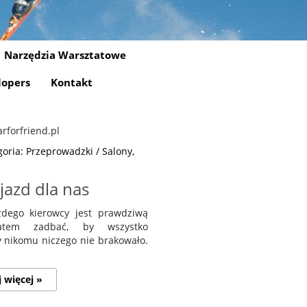
Narzędzia Warsztatowe
lopers
Kontakt
oria: Przeprowadzki / Salony,
jazd dla nas
dego kierowcy jest prawdziwą
zatem zadbać, by wszystko
by nikomu niczego nie brakowało.
j więcej »