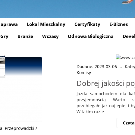
aprawa
Lokal Mieszkalny
Certyfikaty
E-Biznes
Gry
Branże
Wczasy
Odnowa Biologiczna
Deve
Dodane: 2023-03-06
::
Kateg
Komisy
Dobrej jakości po
Jazda samochodem dla każ
przyjemnością. Warto 
przebiegało jak najlepiej i 
W takim razie...
Czyta
a: Przeprowadzki /