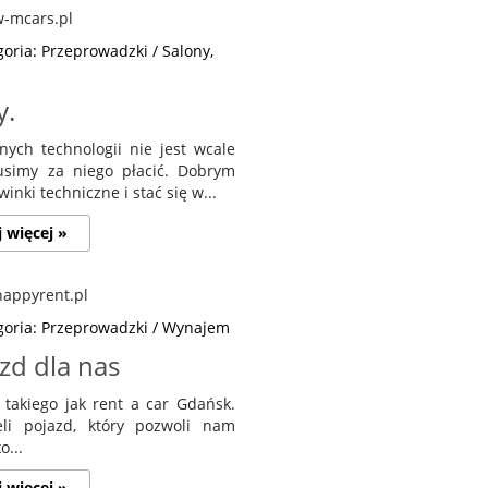
oria: Przeprowadzki / Salony,
y.
ych technologii nie jest wcale
usimy za niego płacić. Dobrym
ki techniczne i stać się w...
j więcej »
goria: Przeprowadzki / Wynajem
zd dla nas
ś takiego jak rent a car Gdańsk.
li pojazd, który pozwoli nam
o...
j więcej »