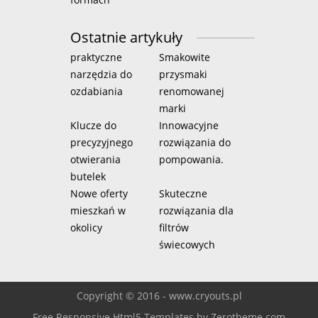
Ostatnie artykuły
praktyczne
Smakowite
narzędzia do
przysmaki
ozdabiania
renomowanej
marki
Klucze do
Innowacyjne
precyzyjnego
rozwiązania do
otwierania
pompowania.
butelek
Nowe oferty
Skuteczne
mieszkań w
rozwiązania dla
okolicy
filtrów
świecowych
Copyright © 2016 - www.cryouts.pl
Free Responsive Html5 Templates
by
Zerotheme.com