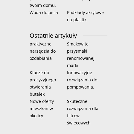
twoim domu.
Woda do picia
Podkłady akrylowe
na plastik
Ostatnie artykuły
praktyczne
Smakowite
narzędzia do
przysmaki
ozdabiania
renomowanej
marki
Klucze do
Innowacyjne
precyzyjnego
rozwiązania do
otwierania
pompowania.
butelek
Nowe oferty
Skuteczne
mieszkań w
rozwiązania dla
okolicy
filtrów
świecowych