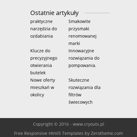
Ostatnie artykuły
praktyczne
Smakowite
narzędzia do
przysmaki
ozdabiania
renomowanej
marki
Klucze do
Innowacyjne
precyzyjnego
rozwiązania do
otwierania
pompowania.
butelek
Nowe oferty
Skuteczne
mieszkań w
rozwiązania dla
okolicy
filtrów
świecowych
Copyright © 2016 - www.cryouts.pl
Free Responsive Html5 Templates
by
Zerotheme.com