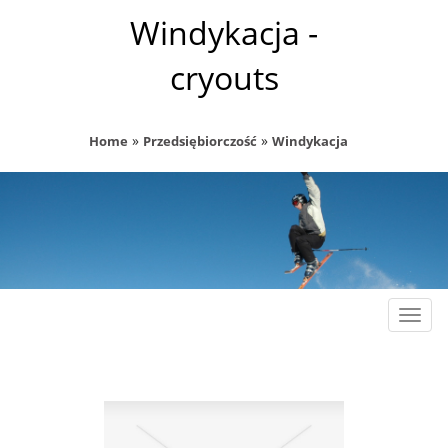
Windykacja -
cryouts
»
»
Home
Przedsiębiorczość
Windykacja
Rozw
nawig