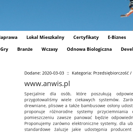
aprawa
Lokal Mieszkalny
Certyfikaty
E-Biznes
Gry
Branże
Wczasy
Odnowa Biologiczna
Deve
Dodane: 2020-03-03
::
Kategoria: Przedsiębiorczość /
www.anwis.pl
Specjalnie dla osób, które poszukują odpow
przygotowaliśmy wiele ciekawych systemów. Zarów
drewniane, plisowe a także bambusowe osłony udostę
proponuje różnorodne systemy przyciemniania 
pomieszczeniu zawsze panować będzie odpowiednia
Proponujemy zarówno elektroniczne systemy, dla u
standardowe żaluzje jakie udostępnia producent 