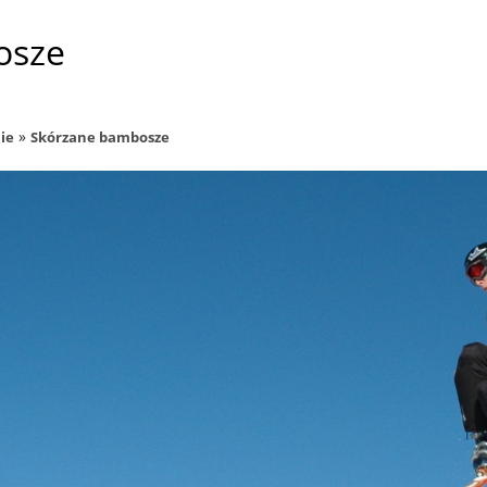
osze
»
ie
Skórzane bambosze