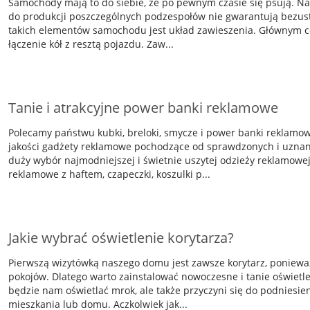
Samochody mają to do siebie, że po pewnym czasie się psują. Na
do produkcji poszczególnych podzespołów nie gwarantują bezust
takich elementów samochodu jest układ zawieszenia. Głównym 
łączenie kół z resztą pojazdu. Zaw...
Tanie i atrakcyjne power banki reklamowe
Polecamy państwu kubki, breloki, smycze i power banki reklamo
jakości gadżety reklamowe pochodzące od sprawdzonych i uzna
duży wybór najmodniejszej i świetnie uszytej odzieży reklamowe
reklamowe z haftem, czapeczki, koszulki p...
Jakie wybrać oświetlenie korytarza?
Pierwszą wizytówką naszego domu jest zawsze korytarz, poniewa
pokojów. Dlatego warto zainstalować nowoczesne i tanie oświetlen
będzie nam oświetlać mrok, ale także przyczyni się do podniesi
mieszkania lub domu. Aczkolwiek jak...