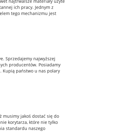
wet najtrwalsze materiały użyte
annej ich pracy. Jednym z
celem tego mechanizmu jest
we. Sprzedajemy najwyższej
nych producentów. Posiadamy
j. Kupią państwo u nas polary
ż musimy jakoś dostać się do
ie korytarza, które nie tylko
enia standardu naszego