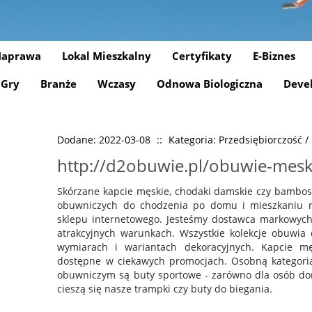
aprawa
Lokal Mieszkalny
Certyfikaty
E-Biznes
Gry
Branże
Wczasy
Odnowa Biologiczna
Deve
Dodane: 2022-03-08
::
Kategoria: Przedsiębiorczość 
http://d2obuwie.pl/obuwie-mesk
Skórzane kapcie męskie, chodaki damskie czy bambos
obuwniczych do chodzenia po domu i mieszkaniu m
sklepu internetowego. Jesteśmy dostawca markowych
atrakcyjnych warunkach. Wszystkie kolekcje obuwi
wymiarach i wariantach dekoracyjnych. Kapcie mę
dostępne w ciekawych promocjach. Osobną kategori
obuwniczym są buty sportowe - zarówno dla osób doros
cieszą się nasze trampki czy buty do biegania.