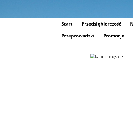
Start
Przedsiębiorczość
N
Przeprowadzki
Promocja