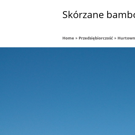
Skórzane bamb
»
»
Home
Przedsiębiorczość
Hurtown