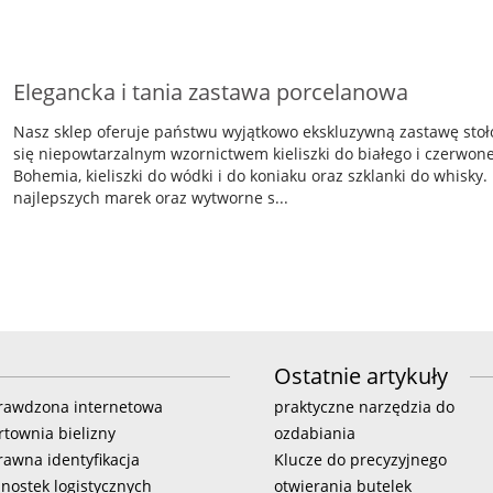
Elegancka i tania zastawa porcelanowa
Nasz sklep oferuje państwu wyjątkowo ekskluzywną zastawę sto
się niepowtarzalnym wzornictwem kieliszki do białego i czerwone
Bohemia, kieliszki do wódki i do koniaku oraz szklanki do whisk
najlepszych marek oraz wytworne s...
Ostatnie artykuły
rawdzona internetowa
praktyczne narzędzia do
rtownia bielizny
ozdabiania
rawna identyfikacja
Klucze do precyzyjnego
dnostek logistycznych
otwierania butelek