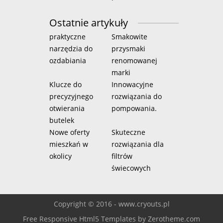
Ostatnie artykuły
praktyczne
Smakowite
narzędzia do
przysmaki
ozdabiania
renomowanej
marki
Klucze do
Innowacyjne
precyzyjnego
rozwiązania do
otwierania
pompowania.
butelek
Nowe oferty
Skuteczne
mieszkań w
rozwiązania dla
okolicy
filtrów
świecowych
Copyright © 2016 - www.cryouts.pl
Free Responsive Html5 Templates
by
Zerotheme.com