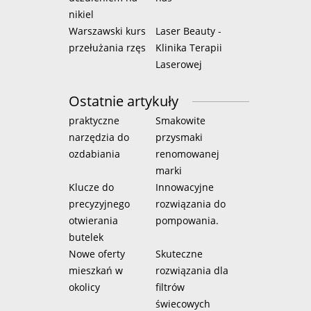
nikiel
Warszawski kurs
Laser Beauty -
przełużania rzęs
Klinika Terapii
Laserowej
Ostatnie artykuły
praktyczne
Smakowite
narzędzia do
przysmaki
ozdabiania
renomowanej
marki
Klucze do
Innowacyjne
precyzyjnego
rozwiązania do
otwierania
pompowania.
butelek
Nowe oferty
Skuteczne
mieszkań w
rozwiązania dla
okolicy
filtrów
świecowych