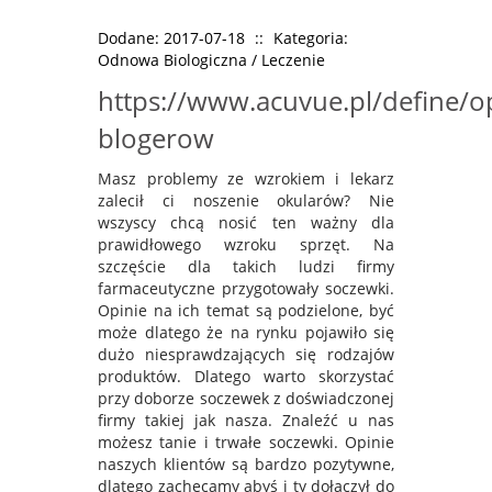
Dodane: 2017-07-18
::
Kategoria:
Odnowa Biologiczna / Leczenie
https://www.acuvue.pl/define/op
blogerow
Masz problemy ze wzrokiem i lekarz
zalecił ci noszenie okularów? Nie
wszyscy chcą nosić ten ważny dla
prawidłowego wzroku sprzęt. Na
szczęście dla takich ludzi firmy
farmaceutyczne przygotowały soczewki.
Opinie na ich temat są podzielone, być
może dlatego że na rynku pojawiło się
dużo niesprawdzających się rodzajów
produktów. Dlatego warto skorzystać
przy doborze soczewek z doświadczonej
firmy takiej jak nasza. Znaleźć u nas
możesz tanie i trwałe soczewki. Opinie
naszych klientów są bardzo pozytywne,
dlatego zachęcamy abyś i ty dołączył do