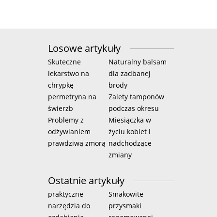
Losowe artykuły
Skuteczne
Naturalny balsam
lekarstwo na
dla zadbanej
chrypkę
brody
permetryna na
Zalety tamponów
świerzb
podczas okresu
Problemy z
Miesiączka w
odżywianiem
życiu kobiet i
prawdziwą zmorą
nadchodzące
zmiany
Ostatnie artykuły
praktyczne
Smakowite
narzędzia do
przysmaki