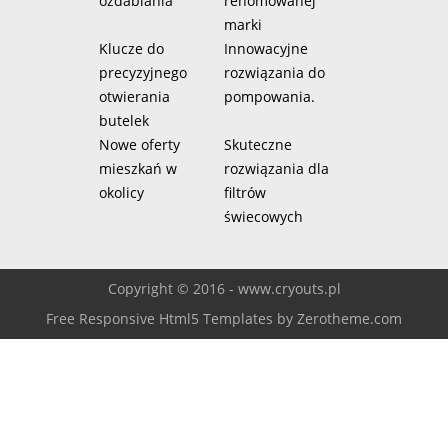
ozdabiania
renomowanej
marki
Klucze do
Innowacyjne
precyzyjnego
rozwiązania do
otwierania
pompowania.
butelek
Nowe oferty
Skuteczne
mieszkań w
rozwiązania dla
okolicy
filtrów
świecowych
Copyright © 2016 - www.cryouts.pl
Free Responsive Html5 Templates
by
Zerotheme.com