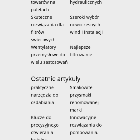
towarów na
hydraulicznych
paletach
Skuteczne
Szeroki wybór
rozwiązania dla
nowoczesnych
filtrów
wind i instalacji
świecowych
Wentylatory
Najlepsze
przemysłowe do
filtrowanie
wielu zastosowań
Ostatnie artykuły
praktyczne
Smakowite
narzędzia do
przysmaki
ozdabiania
renomowanej
marki
Klucze do
Innowacyjne
precyzyjnego
rozwiązania do
otwierania
pompowania.
butelek