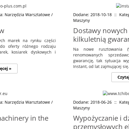
ia: Narzędzia Warsztatowe /
Dodane: 2018-10-18
::
Kate
Maszyny
ów
Dostawy nowych 
kilkuletnią gwara
ych marek na rynku części
 do oferty różnego rodzaju
Na nowe rusztowania (
arek, kosiarek dyskowych i
renomowanych sprzedawcó
gwarancję, tak sytuacja w
Instant, od lat zajmującej się.
ęcej »
Czyta
ia: Narzędzia Warsztatowe /
Dodane: 2018-06-26
::
Kate
Maszyny
achinery in the
Wypożyczanie i d
przemysłowych e