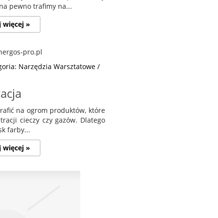
na pewno trafimy na...
j więcej »
goria: Narzędzia Warsztatowe /
acja
trafić na ogrom produktów, które
tracji cieczy czy gazów. Dlatego
k farby...
j więcej »