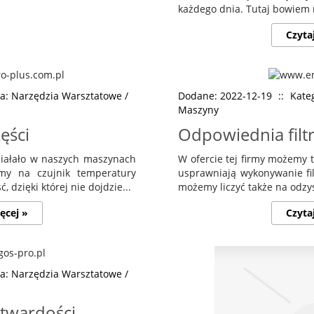
każdego dnia. Tutaj bowiem 
Czyta
ia: Narzędzia Warsztatowe /
Dodane: 2022-12-19
::
Kate
Maszyny
ęści
Odpowiednia filtr
ziałało w naszych maszynach
W ofercie tej firmy możemy 
iemy na czujnik temperatury
usprawniają wykonywanie fil
, dzięki której nie dojdzie...
możemy liczyć także na odzys
ęcej »
Czyta
ia: Narzędzia Warsztatowe /
 twardości