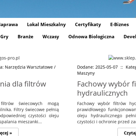
aprawa
Lokal Mieszkalny
Certyfikaty
E-Biznes
Gry
Branże
Wczasy
Odnowa Biologiczna
Deve
ia: Narzędzia Warsztatowe /
Dodane: 2025-05-07
::
Kate
Maszyny
ia dla filtrów
Fachowy wybór fi
hydraulicznych
 filtrów świecowych mogą
Fachowy wybór filtrów hyd
nika. Filtry świecowe pełnią
prawidłowego funkcjonowani
dpowiedniej czystości oleju
oleju hydraulicznego pełn
palania mieszanki...
czystości i ochronie przed z
ęcej »
Czyta