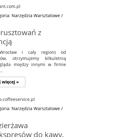
goria: Narzędzia Warsztatowe /
rusztowań z
ncją
Wrocław i cały region) od
w, otrzymujemy kilkuletnią
ygląda między innymi w firmie
..
j więcej »
goria: Narzędzia Warsztatowe /
zierżawa
kspresów do kawy.