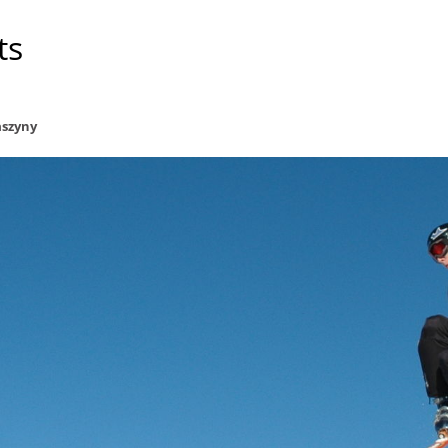
ts
szyny