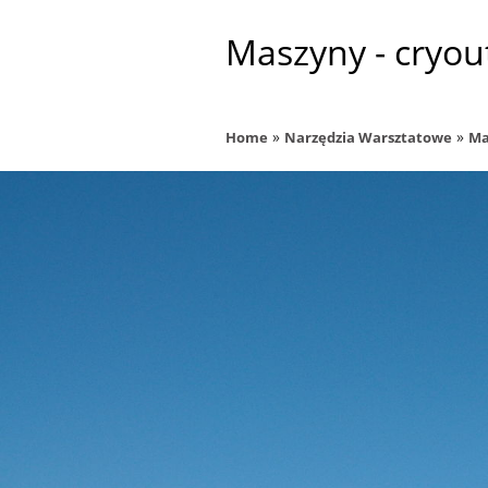
Maszyny - cryou
»
»
Home
Narzędzia Warsztatowe
Ma