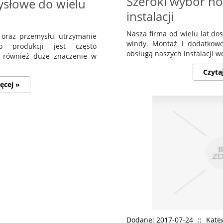
Szeroki wybór no
ysłowe do wielu
instalacji
Nasza firma od wielu lat dos
 oraz przemysłu, utrzymanie
windy. Montaż i dodatkowe
 produkcji jest często
obsługą naszych instalacji w
 również duże znaczenie w
Czyta
ęcej »
Dodane: 2017-07-24
::
Kate