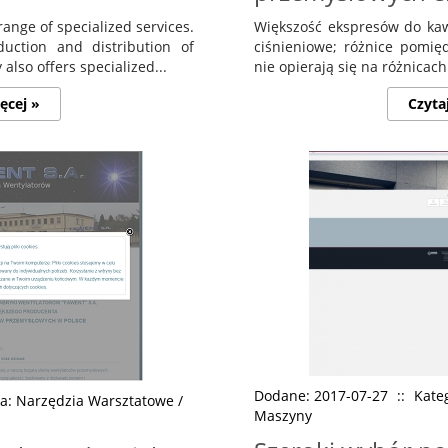
range of specialized services.
Większość ekspresów do kaw
duction and distribution of
ciśnieniowe; różnice pomię
lso offers specialized...
nie opierają się na różnicach
ęcej »
Czyta
Dodane: 2017-07-27
::
Kate
ia: Narzędzia Warsztatowe /
Maszyny