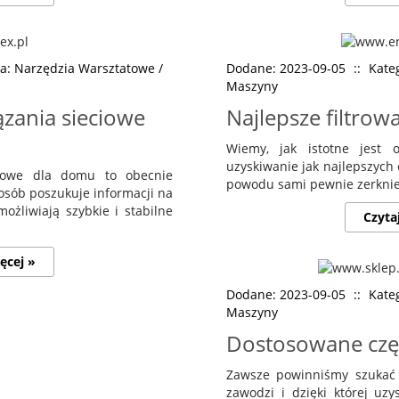
ia: Narzędzia Warsztatowe /
Dodane: 2023-09-05
::
Kate
Maszyny
zania sieciowe
Najlepsze filtrow
Wiemy, jak istotne jest o
uzyskiwanie jak najlepszych
ciowe dla domu to obecnie
powodu sami pewnie zerkniemy
osób poszukuje informacji na
możliwiają szybkie i stabilne
Czyta
ęcej »
Dodane: 2023-09-05
::
Kate
Maszyny
Dostosowane czę
Zawsze powinniśmy szukać d
zawodzi i dzięki której uz