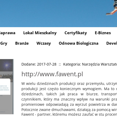
aprawa
Lokal Mieszkalny
Certyfikaty
E-Biznes
Gry
Branże
Wczasy
Odnowa Biologiczna
Deve
Dodane: 2017-07-28
::
Kategoria: Narzędzia Warszta
http://www.fawent.pl
W wielu dziedzinach produkcji oraz przemysłu, utr
produkcji jest często koniecznym wymogiem. Ma to 
dziedzinach, takich jak praca w biurze, transpo
czynnikiem, który ma znaczny wpływ na warunki prac
promieniowe odpowiadają za wyrzut powietrza w dan
Potocznie zwane dmuchawami, działają za pomocą wiru
Fawent - partner, któremu możesz zaufać w stu proce