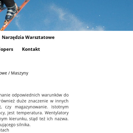
Narzędzia Warsztatowe
lopers
Kontakt
towe / Maszyny
zymanie odpowiednich warunków do
również duże znaczenie w innych
rt, czy magazynowanie. Istotnym
y, jest temperatura. Wentylatory
ym kierunku, stąd też ich nazwa.
jącego silnika.
ntach