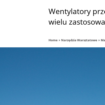
Wentylatory pr
wielu zastosow
»
»
Home
Narzędzia Warsztatowe
Ma