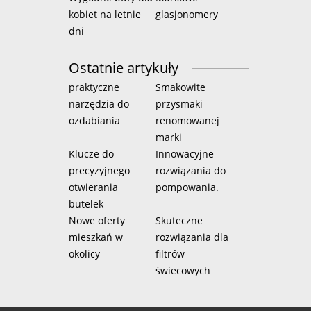
kobiet na letnie
glasjonomery
dni
Ostatnie artykuły
praktyczne
Smakowite
narzędzia do
przysmaki
ozdabiania
renomowanej
marki
Klucze do
Innowacyjne
precyzyjnego
rozwiązania do
otwierania
pompowania.
butelek
Nowe oferty
Skuteczne
mieszkań w
rozwiązania dla
okolicy
filtrów
świecowych