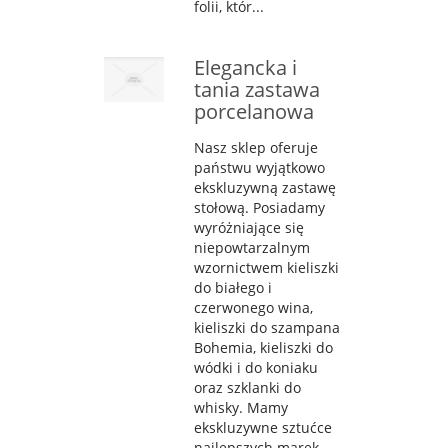
folii, któr...
Elegancka i
tania zastawa
porcelanowa
Nasz sklep oferuje
państwu wyjątkowo
ekskluzywną zastawę
stołową. Posiadamy
wyróżniające się
niepowtarzalnym
wzornictwem kieliszki
do białego i
czerwonego wina,
kieliszki do szampana
Bohemia, kieliszki do
wódki i do koniaku
oraz szklanki do
whisky. Mamy
ekskluzywne sztućce
najlepszych marek