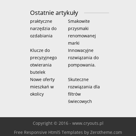
Ostatnie artykuły
praktyczne
Smakowite
narzędzia do
przysmaki
ozdabiania
renomowanej
marki
Klucze do
Innowacyjne
precyzyjnego
rozwiązania do
otwierania
pompowania.
butelek
Nowe oferty
Skuteczne
mieszkań w
rozwiązania dla
okolicy
filtrów
świecowych
Copyright © 2016 - www.cryouts.pl
Free Responsive Html5 Templates
by
Zerotheme.com