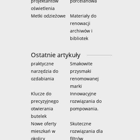
projektantów
porcelanowa
oświetlenia
Metki odzieżowe
Materiały do
renowacji
archiwów i
bibliotek
Ostatnie artykuły
praktyczne
Smakowite
narzędzia do
przysmaki
ozdabiania
renomowanej
marki
Klucze do
Innowacyjne
precyzyjnego
rozwiązania do
otwierania
pompowania.
butelek
Nowe oferty
Skuteczne
mieszkań w
rozwiązania dla
okolicy
filtrów