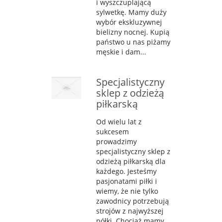
i wyszczuplającą
sylwetkę. Mamy duży
wybór ekskluzywnej
bielizny nocnej. Kupią
państwo u nas piżamy
męskie i dam...
Specjalistyczny
sklep z odzieżą
piłkarską
Od wielu lat z
sukcesem
prowadzimy
specjalistyczny sklep z
odzieżą piłkarską dla
każdego. Jesteśmy
pasjonatami piłki i
wiemy, że nie tylko
zawodnicy potrzebują
strojów z najwyższej
półki. Chociaż mamy