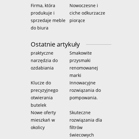
Firma, która
Nowoczesne i
produkuje i
ciche odkurzacze
sprzedaje meble
piorące
do biura
Ostatnie artykuły
praktyczne
Smakowite
narzędzia do
przysmaki
ozdabiania
renomowanej
marki
Klucze do
Innowacyjne
precyzyjnego
rozwiązania do
otwierania
pompowania.
butelek
Nowe oferty
Skuteczne
mieszkań w
rozwiązania dla
okolicy
filtrów
świecowych