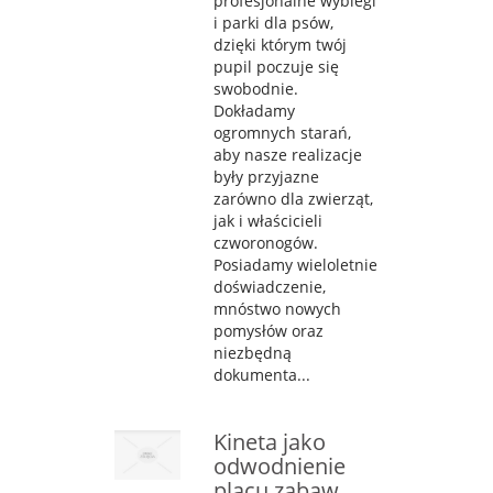
profesjonalne wybiegi
i parki dla psów,
dzięki którym twój
pupil poczuje się
swobodnie.
Dokładamy
ogromnych starań,
aby nasze realizacje
były przyjazne
zarówno dla zwierząt,
jak i właścicieli
czworonogów.
Posiadamy wieloletnie
doświadczenie,
mnóstwo nowych
pomysłów oraz
niezbędną
dokumenta...
Kineta jako
odwodnienie
placu zabaw