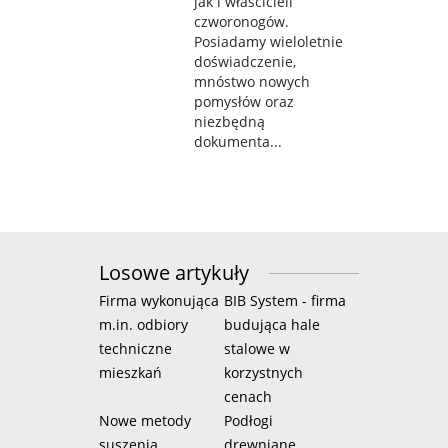
jak i właścicieli
czworonogów.
Posiadamy wieloletnie
doświadczenie,
mnóstwo nowych
pomysłów oraz
niezbędną
dokumenta...
Losowe artykuły
Firma wykonująca
BIB System - firma
m.in. odbiory
budująca hale
techniczne
stalowe w
mieszkań
korzystnych
cenach
Nowe metody
Podłogi
suszenia
drewniane