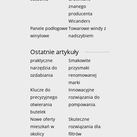
znanego
producenta
Wicanders
Panele podłogowe
Towarowe windy z
winylowe
nadszybiem
Ostatnie artykuły
praktyczne
Smakowite
narzędzia do
przysmaki
ozdabiania
renomowanej
marki
Klucze do
Innowacyjne
precyzyjnego
rozwiązania do
otwierania
pompowania.
butelek
Nowe oferty
Skuteczne
mieszkań w
rozwiązania dla
okolicy
filtrów