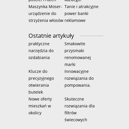
Maszynka Moser-
Tanie i atrakcyjne
urządzenie do
power banki
strzyżenia włosów
reklamowe
Ostatnie artykuły
praktyczne
Smakowite
narzędzia do
przysmaki
ozdabiania
renomowanej
marki
Klucze do
Innowacyjne
precyzyjnego
rozwiązania do
otwierania
pompowania.
butelek
Nowe oferty
Skuteczne
mieszkań w
rozwiązania dla
okolicy
filtrów
świecowych