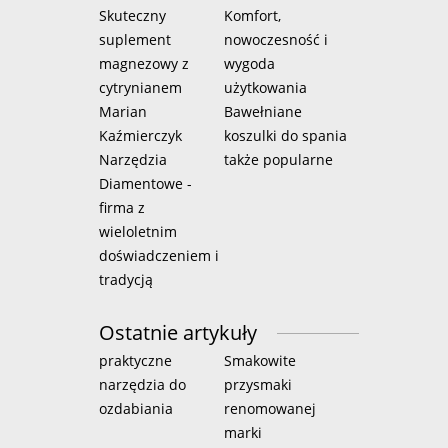
Skuteczny
Komfort,
suplement
nowoczesność i
magnezowy z
wygoda
cytrynianem
użytkowania
Marian
Bawełniane
Kaźmierczyk
koszulki do spania
Narzędzia
także popularne
Diamentowe -
firma z
wieloletnim
doświadczeniem i
tradycją
Ostatnie artykuły
praktyczne
Smakowite
narzędzia do
przysmaki
ozdabiania
renomowanej
marki