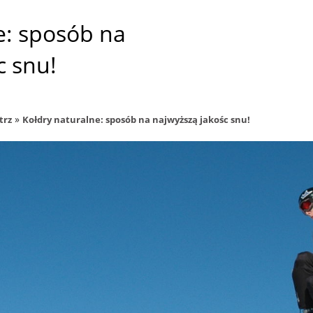
e: sposób na
c snu!
»
trz
Kołdry naturalne: sposób na najwyższą jakośc snu!