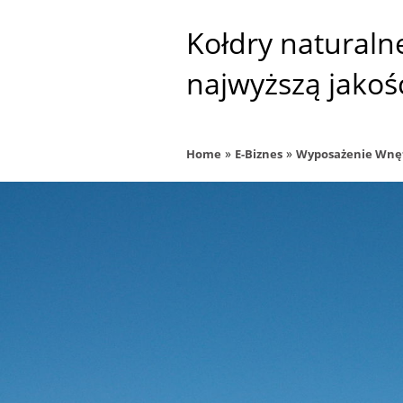
Kołdry naturaln
najwyższą jakoś
»
»
Home
E-Biznes
Wyposażenie Wnę