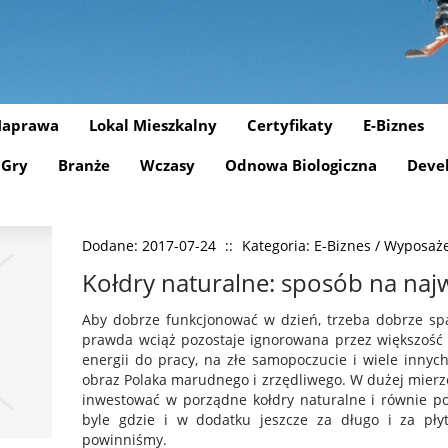
aprawa
Lokal Mieszkalny
Certyfikaty
E-Biznes
Gry
Branże
Wczasy
Odnowa Biologiczna
Deve
Dodane: 2017-07-24
::
Kategoria: E-Biznes / Wyposaż
Kołdry naturalne: sposób na naj
Aby dobrze funkcjonować w dzień, trzeba dobrze spa
prawda wciąż pozostaje ignorowana przez większość 
energii do pracy, na złe samopoczucie i wiele innych
obraz Polaka marudnego i zrzędliwego. W dużej mierze
inwestować w porządne kołdry naturalne i równie po
byle gdzie i w dodatku jeszcze za długo i za płyt
powinniśmy.