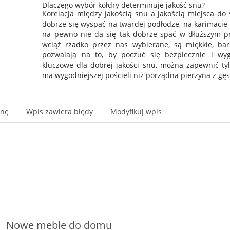
Dlaczego wybór kołdry determinuje jakość snu?
Korelacja między jakością snu a jakością miejsca do 
dobrze się wyspać na twardej podłodze, na karimacie 
na pewno nie da się tak dobrze spać w dłuższym prz
wciąż rzadko przez nas wybierane, są miękkie, bard
pozwalają na to, by poczuć się bezpiecznie i wyg
kluczowe dla dobrej jakości snu, można zapewnić tylk
ma wygodniejszej pościeli niż porządna pierzyna z gę
onę
Wpis zawiera błędy
Modyfikuj wpis
Nowe meble do domu