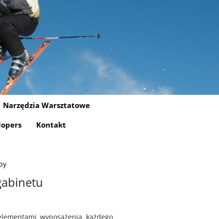
Narzędzia Warsztatowe
lopers
Kontakt
epy
gabinetu
elementami wyposażenia każdego