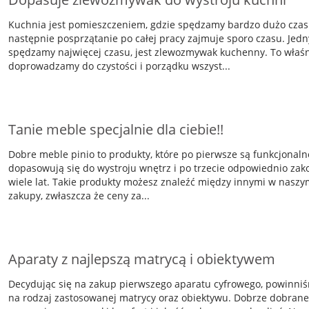
Kuchnia jest pomieszczeniem, gdzie spędzamy bardzo dużo czasu
następnie posprzątanie po całej pracy zajmuje sporo czasu. Jed
spędzamy najwięcej czasu, jest zlewozmywak kuchenny. To właśni
doprowadzamy do czystości i porządku wszyst...
Tanie meble specjalnie dla ciebie!!
Dobre meble pinio to produkty, które po pierwsze są funkcjonal
dopasowują się do wystroju wnętrz i po trzecie odpowiednio za
wiele lat. Takie produkty możesz znaleźć między innymi w naszym
zakupy, zwłaszcza że ceny za...
Aparaty z najlepszą matrycą i obiektywem
Decydując się na zakup pierwszego aparatu cyfrowego, powinni
na rodzaj zastosowanej matrycy oraz obiektywu. Dobrze dobrane 