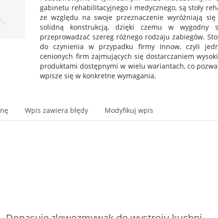
gabinetu rehabilitacyjnego i medycznego, są stoły re
ze względu na swoje przeznaczenie wyróżniają się t
solidną konstrukcją, dzięki czemu w wygodny 
przeprowadzać szereg różnego rodzaju zabiegów. Stoł
do czynienia w przypadku firmy Innow, czyli jed
cenionych firm zajmujących się dostarczaniem wysoki
produktami dostępnymi w wielu wariantach, co pozwala
wpisze się w konkretne wymagania.
onę
Wpis zawiera błędy
Modyfikuj wpis
Dopasuje zlewozmywak do wystroju kuchni