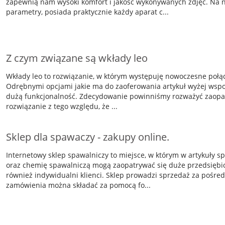
zapewnią nam wysoki komfort i jakość wykonywanych zdjęć. Na 
parametry, posiada praktycznie każdy aparat c...
Z czym związane są wkłady leo
Wkłady leo to rozwiązanie, w którym występuję nowoczesne połąc
Odrębnymi opcjami jakie ma do zaoferowania artykuł wyżej wspom
dużą funkcjonalność. Zdecydowanie powinniśmy rozważyć zaopat
rozwiązanie z tego względu, że ...
Sklep dla spawaczy - zakupy online.
Internetowy sklep spawalniczy to miejsce, w którym w artykuły s
oraz chemię spawalniczą mogą zaopatrywać się duże przedsiębior
również indywidualni klienci. Sklep prowadzi sprzedaż za pośred
zamówienia można składać za pomocą fo...