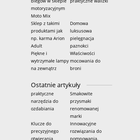
biegów w sklepie
praktyczne walizki
motoryzacyjnym
Moto Mix
Sklep z takimi
Domowa
produktami jak
luksusowa
np. karma Arion
pielęgnacja
Adult
paznokci
Piękne i
Właściwości
wytrzymałe lampy
mocowania do
na zewnątrz
broni
Ostatnie artykuły
praktyczne
Smakowite
narzędzia do
przysmaki
ozdabiania
renomowanej
marki
Klucze do
Innowacyjne
precyzyjnego
rozwiązania do
otwierania
pompowania.