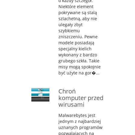
o każdy szczegół.
Niektóre element
pokrywane są stalą
szlachetną, aby nie
ulegały zbyt
szybkiemu
zniszczeniu. Pewne
modele posiadają
specjalny kielich
wykonany z bardzo
grubego szkła. Takie
misy mogą spokojnie
być użyte na gor�...
Chroń
komputer przed
wirusami
Malwarebytes jest
jednym z najbardziej
uznanych programów
pozwalających na