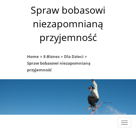
Spraw bobasowi
niezapomnianą
przyjemność
»
»
»
Home
E-Biznes
Dla Dzieci
Spraw bobasowi niezapomnianą
przyjemność
Rozw
nawig