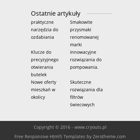
Ostatnie artykuły
praktyczne
Smakowite
narzędzia do
przysmaki
ozdabiania
renomowanej
marki
Klucze do
Innowacyjne
precyzyjnego
rozwiązania do
otwierania
pompowania.
butelek
Nowe oferty
Skuteczne
mieszkań w
rozwiązania dla
okolicy
filtrów
świecowych
Copyright © 2016 - www.cryouts.pl
Free Responsive Html5 Templates
by
Zerotheme.com