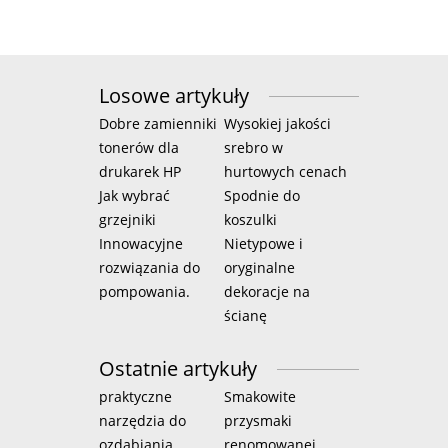
Losowe artykuły
Dobre zamienniki
Wysokiej jakości
tonerów dla
srebro w
drukarek HP
hurtowych cenach
Jak wybrać
Spodnie do
grzejniki
koszulki
Innowacyjne
Nietypowe i
rozwiązania do
oryginalne
pompowania.
dekoracje na
ścianę
Ostatnie artykuły
praktyczne
Smakowite
narzędzia do
przysmaki
ozdabiania
renomowanej