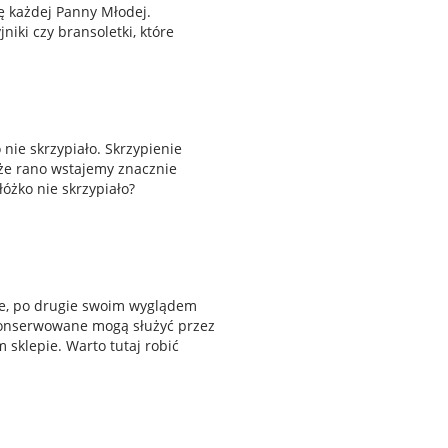
ę każdej Panny Młodej.
niki czy bransoletki, które
nie skrzypiało. Skrzypienie
 że rano wstajemy znacznie
łóżko nie skrzypiało?
ne, po drugie swoim wyglądem
konserwowane mogą służyć przez
 sklepie. Warto tutaj robić