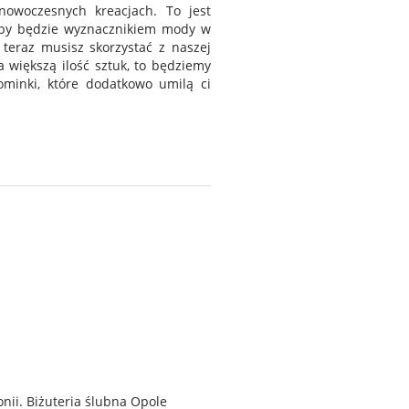
nowoczesnych kreacjach. To jest
roby będzie wyznacznikiem mody w
ż teraz musisz skorzystać z naszej
na większą ilość sztuk, to będziemy
ominki, które dodatkowo umilą ci
nii. Biżuteria ślubna Opole