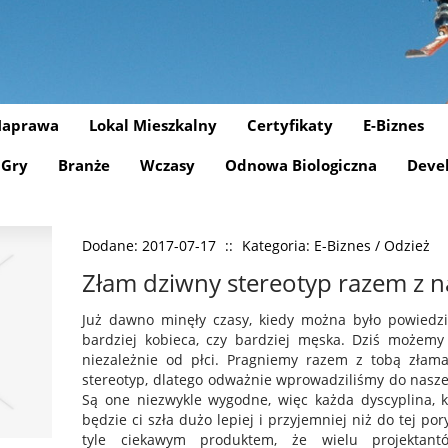
aprawa
Lokal Mieszkalny
Certyfikaty
E-Biznes
Gry
Branże
Wczasy
Odnowa Biologiczna
Deve
Dodane: 2017-07-17
::
Kategoria: E-Biznes / Odzież
Złam dziwny stereotyp razem z n
Już dawno minęły czasy, kiedy można było powiedzie
bardziej kobieca, czy bardziej męska. Dziś możemy
niezależnie od płci. Pragniemy razem z tobą złam
stereotyp, dlatego odważnie wprowadziliśmy do naszej
Są one niezwykle wygodne, więc każda dyscyplina, 
będzie ci szła dużo lepiej i przyjemniej niż do tej p
tyle ciekawym produktem, że wielu projekta