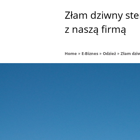
Złam dziwny st
z naszą firmą
»
»
»
Home
E-Biznes
Odzież
Złam dziw