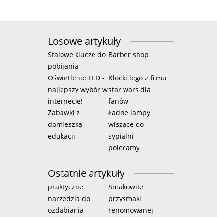
Losowe artykuły
Stalowe klucze do
Barber shop
pobijania
Oświetlenie LED -
Klocki lego z filmu
najlepszy wybór w
star wars dla
internecie!
fanów
Zabawki z
Ładne lampy
domieszką
wiszące do
edukacji
sypialni -
polecamy
Ostatnie artykuły
praktyczne
Smakowite
narzędzia do
przysmaki
ozdabiania
renomowanej