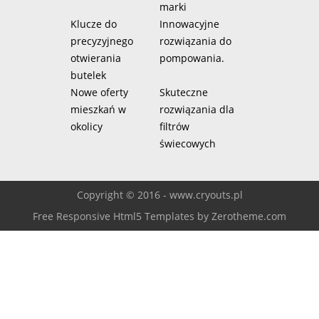
marki
Klucze do
Innowacyjne
precyzyjnego
rozwiązania do
otwierania
pompowania.
butelek
Nowe oferty
Skuteczne
mieszkań w
rozwiązania dla
okolicy
filtrów
świecowych
Copyright © 2016 - www.cryouts.pl
Free Responsive Html5 Templates
by
Zerotheme.com