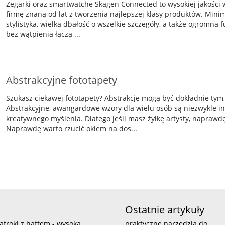
Zegarki oraz smartwatche Skagen Connected to wysokiej jakości
firmę znaną od lat z tworzenia najlepszej klasy produktów. Minim
stylistyka, wielka dbałość o wszelkie szczegóły, a także ogromna f
bez wątpienia łączą ...
Abstrakcyjne fototapety
Szukasz ciekawej fototapety? Abstrakcje mogą być dokładnie tym,
Abstrakcyjne, awangardowe wzory dla wielu osób są niezwykle in
kreatywnego myślenia. Dlatego jeśli masz żyłkę artysty, naprawdę
Naprawdę warto rzucić okiem na dos...
Ostatnie artykuły
lafroki z haftem - wysoka
praktyczne narzędzia do