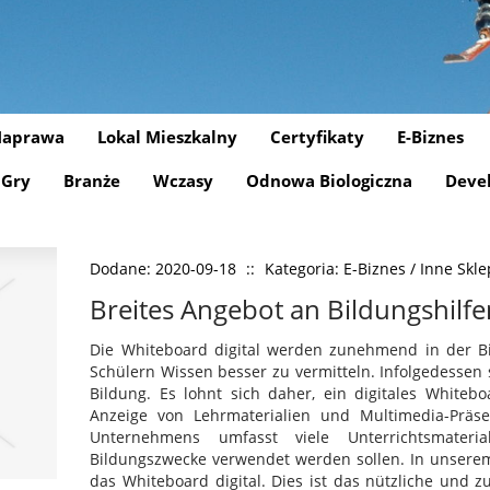
aprawa
Lokal Mieszkalny
Certyfikaty
E-Biznes
Gry
Branże
Wczasy
Odnowa Biologiczna
Deve
Dodane: 2020-09-18
::
Kategoria: E-Biznes / Inne Skl
Breites Angebot an Bildungshilfe
Die Whiteboard digital werden zunehmend in der Bil
Schülern Wissen besser zu vermitteln. Infolgedessen s
Bildung. Es lohnt sich daher, ein digitales Whiteb
Anzeige von Lehrmaterialien und Multimedia-Präs
Unternehmens umfasst viele Unterrichtsmateri
Bildungszwecke verwendet werden sollen. In unserem
das Whiteboard digital. Dies ist das nützliche und zu