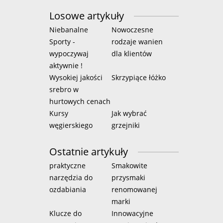
Losowe artykuły
Niebanalne
Nowoczesne
Sporty -
rodzaje wanien
wypoczywaj
dla klientów
aktywnie !
Wysokiej jakości
Skrzypiące łóżko
srebro w
hurtowych cenach
Kursy
Jak wybrać
węgierskiego
grzejniki
Ostatnie artykuły
praktyczne
Smakowite
narzędzia do
przysmaki
ozdabiania
renomowanej
marki
Klucze do
Innowacyjne