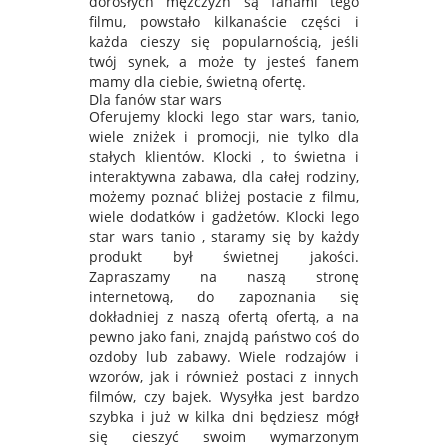
dorosłych mężczyzn są fanami tego
filmu, powstało kilkanaście części i
każda cieszy się popularnością, jeśli
twój synek, a może ty jesteś fanem
mamy dla ciebie, świetną ofertę.
Dla fanów star wars
Oferujemy klocki lego star wars, tanio,
wiele zniżek i promocji, nie tylko dla
stałych klientów. Klocki , to świetna i
interaktywna zabawa, dla całej rodziny,
możemy poznać bliżej postacie z filmu,
wiele dodatków i gadżetów. Klocki lego
star wars tanio , staramy się by każdy
produkt był świetnej jakości.
Zapraszamy na naszą stronę
internetową, do zapoznania się
dokładniej z naszą ofertą ofertą, a na
pewno jako fani, znajdą państwo coś do
ozdoby lub zabawy. Wiele rodzajów i
wzorów, jak i również postaci z innych
filmów, czy bajek. Wysyłka jest bardzo
szybka i już w kilka dni będziesz mógł
się cieszyć swoim wymarzonym