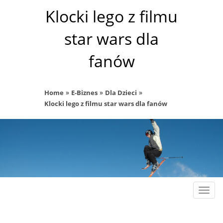
Klocki lego z filmu
star wars dla
fanów
»
»
»
Home
E-Biznes
Dla Dzieci
Klocki lego z filmu star wars dla fanów
Rozw
nawig