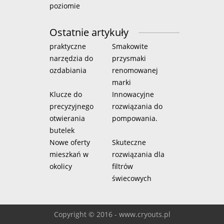
poziomie
Ostatnie artykuły
praktyczne
Smakowite
narzędzia do
przysmaki
ozdabiania
renomowanej
marki
Klucze do
Innowacyjne
precyzyjnego
rozwiązania do
otwierania
pompowania.
butelek
Nowe oferty
Skuteczne
mieszkań w
rozwiązania dla
okolicy
filtrów
świecowych
Copyright © 2016 - www.cryouts.pl