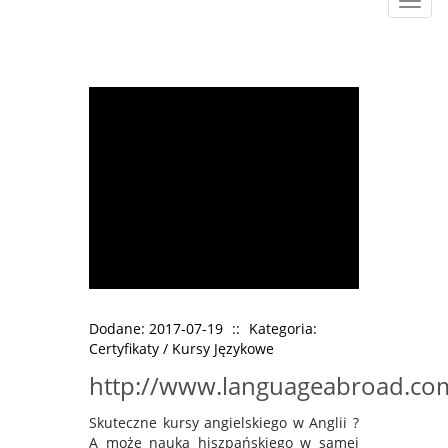
Rozw
nawig
Dodane: 2017-07-19
::
Kategoria:
Certyfikaty / Kursy Językowe
http://www.languageabroad.com
Skuteczne kursy angielskiego w Anglii ?
A może nauka hiszpańskiego w samej