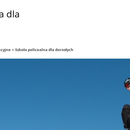
a dla
»
acyjne
Szkoła policealna dla dorosłych