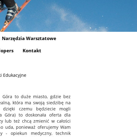
Narzędzia Warsztatowe
lopers
Kontakt
wki Edukacyjne
a Góra to duże miasto, gdzie bez
alną, która ma swoją siedzibę na
ć, dzięki czemu będziecie mogli
a Góra) to doskonała oferta dla
zy lub też chcą zmienić w całości
wno uda, ponieważ oferujemy Wam
y - opiekun medyczny, technik