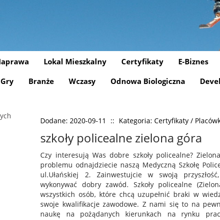
aprawa
Lokal Mieszkalny
Certyfikaty
E-Biznes
Gry
Branże
Wczasy
Odnowa Biologiczna
Deve
Dodane: 2020-09-11
::
Kategoria: Certyfikaty / Placó
szkoły policealne zielona góra
Czy interesują Was dobre szkoły policealne? Zielon
problemu odnajdziecie naszą Medyczną Szkołę Police
ul.Ułańskiej 2. Zainwestujcie w swoją przyszłoś
wykonywać dobry zawód. Szkoły policealne (Zielon
wszystkich osób, które chcą uzupełnić braki w wied
swoje kwalifikacje zawodowe. Z nami się to na pe
naukę na pożądanych kierunkach na rynku prac