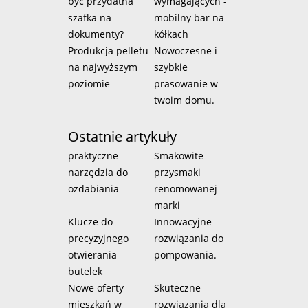
być przydatna
wymagających -
szafka na
mobilny bar na
dokumenty?
kółkach
Produkcja pelletu
Nowoczesne i
na najwyższym
szybkie
poziomie
prasowanie w
twoim domu.
Ostatnie artykuły
praktyczne
Smakowite
narzędzia do
przysmaki
ozdabiania
renomowanej
marki
Klucze do
Innowacyjne
precyzyjnego
rozwiązania do
otwierania
pompowania.
butelek
Nowe oferty
Skuteczne
mieszkań w
rozwiązania dla