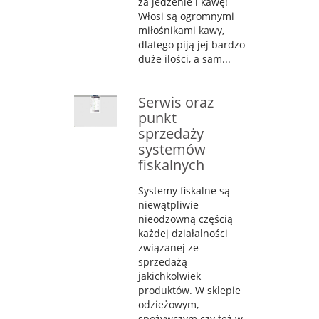
za jedzenie i kawę!
Włosi są ogromnymi
miłośnikami kawy,
dlatego piją jej bardzo
duże ilości, a sam...
Serwis oraz
punkt
sprzedaży
systemów
fiskalnych
Systemy fiskalne są
niewątpliwie
nieodzowną częścią
każdej działalności
związanej ze
sprzedażą
jakichkolwiek
produktów. W sklepie
odzieżowym,
spożywczym czy też w