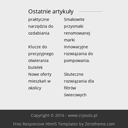
Ostatnie artykuły
praktyczne
Smakowite
narzędzia do
przysmaki
ozdabiania
renomowanej
marki
Klucze do
Innowacyjne
precyzyjnego
rozwiązania do
otwierania
pompowania.
butelek
Nowe oferty
Skuteczne
mieszkań w
rozwiązania dla
okolicy
filtrów
świecowych
Copyright © 2016 - www.cryouts.pl
Free Responsive Html5 Templates
by
Zerotheme.com