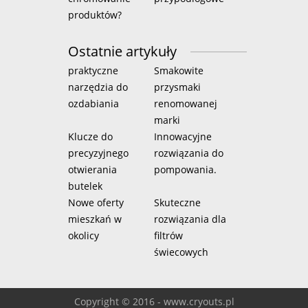
produktów?
Ostatnie artykuły
praktyczne
Smakowite
narzędzia do
przysmaki
ozdabiania
renomowanej
marki
Klucze do
Innowacyjne
precyzyjnego
rozwiązania do
otwierania
pompowania.
butelek
Nowe oferty
Skuteczne
mieszkań w
rozwiązania dla
okolicy
filtrów
świecowych
Copyright © 2016 - www.cryouts.pl