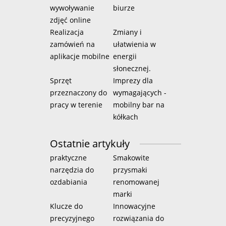
wywoływanie
biurze
zdjęć online
Realizacja
Zmiany i
zamówień na
ułatwienia w
aplikacje mobilne
energii
słonecznej.
Sprzęt
Imprezy dla
przeznaczony do
wymagających -
pracy w terenie
mobilny bar na
kółkach
Ostatnie artykuły
praktyczne
Smakowite
narzędzia do
przysmaki
ozdabiania
renomowanej
marki
Klucze do
Innowacyjne
precyzyjnego
rozwiązania do