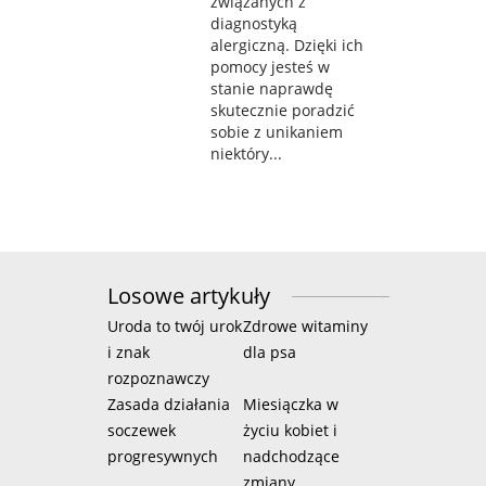
związanych z
diagnostyką
alergiczną. Dzięki ich
pomocy jesteś w
stanie naprawdę
skutecznie poradzić
sobie z unikaniem
niektóry...
Losowe artykuły
Uroda to twój urok
Zdrowe witaminy
i znak
dla psa
rozpoznawczy
Zasada działania
Miesiączka w
soczewek
życiu kobiet i
progresywnych
nadchodzące
zmiany