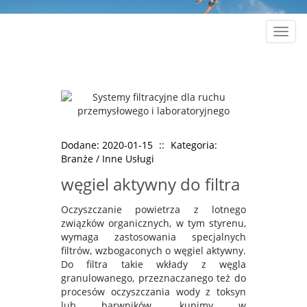
Rozw
nawig
Dodane: 2020-01-15
::
Kategoria:
Branże / Inne Usługi
węgiel aktywny do filtra
Oczyszczanie powietrza z lotnego
związków organicznych, w tym styrenu,
wymaga zastosowania specjalnych
filtrów, wzbogaconych o węgiel aktywny.
Do filtra takie wkłady z węgla
granulowanego, przeznaczanego też do
procesów oczyszczania wody z toksyn
lub barwników, kupimy w