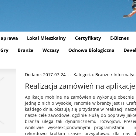
aprawa
Lokal Mieszkalny
Certyfikaty
E-Biznes
Gry
Branże
Wczasy
Odnowa Biologiczna
Deve
Dodane: 2017-07-24
::
Kategoria: Branże / Informaty
Realizacja zamówień na aplikacj
Aplikacje mobilne na zamówienie wykonuje obecnie d
jedną z nich o wysokiej renomie w branży jest IT Craf
każdego dnia, okazują się przydatne w realizacji nas
nasze cele zawodowe, ogólnie służą do poprawy jakoś
branża ulega tak dynamicznemu rozwojowi. Preze
wnikliwie wyselekcjonowanymi programistami i 
rekordowo krótkim czasie przygotować dla nas d